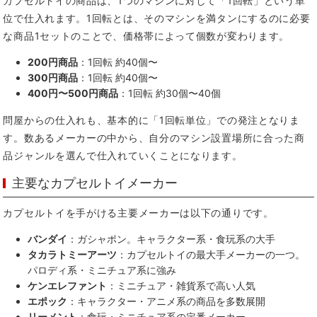
カプセルトイの商品は、1つのマシンに対して「1回転」という単
位で仕入れます。1回転とは、そのマシンを満タンにするのに必要
な商品1セットのことで、価格帯によって個数が変わります。
200円商品
：1回転 約40個〜
300円商品
：1回転 約40個〜
400円〜500円商品
：1回転 約30個〜40個
問屋からの仕入れも、基本的に「1回転単位」での発注となりま
す。数あるメーカーの中から、自分のマシン設置場所に合った商
品ジャンルを選んで仕入れていくことになります。
主要なカプセルトイメーカー
カプセルトイを手がける主要メーカーは以下の通りです。
バンダイ
：ガシャポン。キャラクター系・食玩系の大手
タカラトミーアーツ
：カプセルトイの最大手メーカーの一つ。
パロディ系・ミニチュア系に強み
ケンエレファント
：ミニチュア・雑貨系で高い人気
エポック
：キャラクター・アニメ系の商品を多数展開
リーメント
：食玩・ミニチュア系の定番メーカー