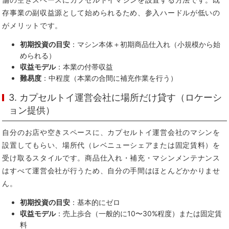
存事業の副収益源として始められるため、参入ハードルが低いの
がメリットです。
初期投資の目安
：マシン本体＋初期商品仕入れ（小規模から始
められる）
収益モデル
：本業の付帯収益
難易度
：中程度（本業の合間に補充作業を行う）
3. カプセルトイ運営会社に場所だけ貸す（ロケーシ
ョン提供）
自分のお店や空きスペースに、カプセルトイ運営会社のマシンを
設置してもらい、場所代（レベニューシェアまたは固定賃料）を
受け取るスタイルです。商品仕入れ・補充・マシンメンテナンス
はすべて運営会社が行うため、自分の手間はほとんどかかりませ
ん。
初期投資の目安
：基本的にゼロ
収益モデル
：売上歩合（一般的に10〜30%程度）または固定賃
料