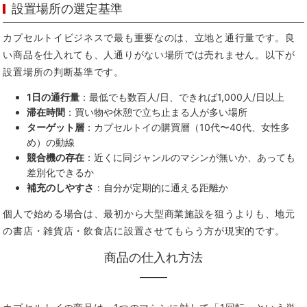
設置場所の選定基準
カプセルトイビジネスで最も重要なのは、立地と通行量です。良
い商品を仕入れても、人通りがない場所では売れません。以下が
設置場所の判断基準です。
1日の通行量
：最低でも数百人/日、できれば1,000人/日以上
滞在時間
：買い物や休憩で立ち止まる人が多い場所
ターゲット層
：カプセルトイの購買層（10代〜40代、女性多
め）の動線
競合機の存在
：近くに同ジャンルのマシンが無いか、あっても
差別化できるか
補充のしやすさ
：自分が定期的に通える距離か
個人で始める場合は、最初から大型商業施設を狙うよりも、地元
の書店・雑貨店・飲食店に設置させてもらう方が現実的です。
商品の仕入れ方法